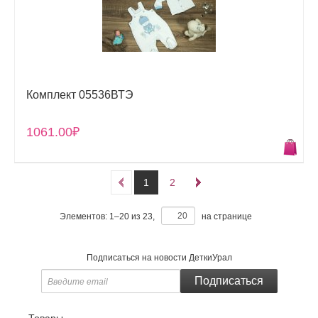
Комплект 05536ВТЭ
1061.00₽
1
2
Элементов:
1
–
20
из
23
,
на странице
Подписаться на новости ДеткиУрал
Подписатьcя