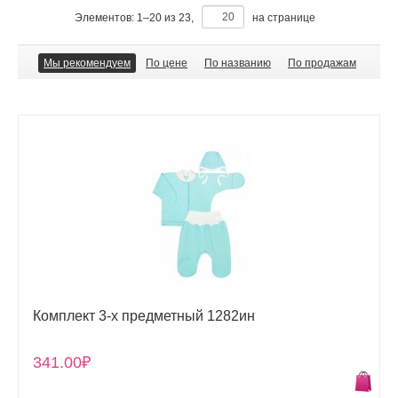
Элементов:
1
–
20
из
23
,
на странице
Мы рекомендуем
По цене
По названию
По продажам
Комплект 3-х предметный 1282ин
341.00₽