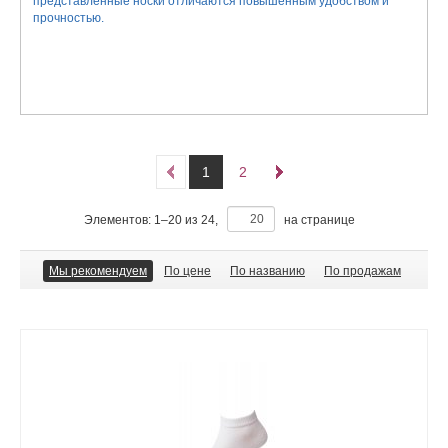
представленные носки отличаются повышенным удобством и
прочностью.
1
2
Элементов:
1
–
20
из
24
,
на странице
Мы рекомендуем
По цене
По названию
По продажам